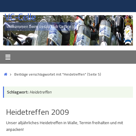
Zum
Inhalt
VC-Celle
springen
Willkommen beim Vespa Club Celle e.V.
Start
Beiträge verschlagwortet mit "Heidetreffen"
(Seite 5)
Schlagwort:
Heidetreffen
Heidetreffen 2009
Unser alljährliches Heidetreffen in Walle, Termin freihalten und mit
anpacken!