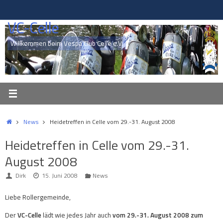
Zum
Inhalt
VC-Celle
springen
Willkommen beim Vespa Club Celle e.V.
Start
News
Heidetreffen in Celle vom 29.-31. August 2008
Heidetreffen in Celle vom 29.-31.
August 2008
Dirk
15. Juni 2008
News
Liebe Rollergemeinde,
Der
VC-Celle
lädt wie jedes Jahr auch
vom 29.-31. August 2008 zum