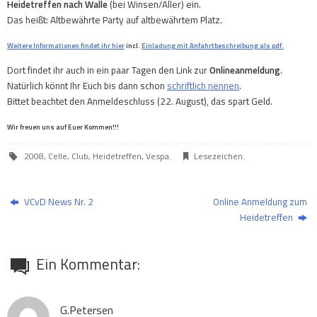
Heidetreffen nach Walle
(bei Winsen/Aller) ein.
Das heißt: Altbewährte Party auf altbewährtem Platz.
Weitere Informationen findet ihr hier
incl.
Einladung mit Anfahrtbeschreibung als pdf.
Dort findet ihr auch in ein paar Tagen den Link zur
Onlineanmeldung
.
Natürlich könnt Ihr Euch bis dann schon
schriftlich nennen
.
Bittet beachtet den Anmeldeschluss (22. August), das spart Geld.
Wir freuen uns auf Euer Kommen!!!
2008
,
Celle
,
Club
,
Heidetreffen
,
Vespa
.
Lesezeichen
.
VCvD News Nr. 2
Online Anmeldung zum
Heidetreffen
Ein Kommentar:
G.Petersen