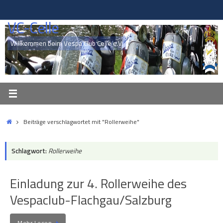
Zum
Inhalt
VC-Celle
springen
Willkommen beim Vespa Club Celle e.V.
Start
Beiträge verschlagwortet mit "Rollerweihe"
Schlagwort:
Rollerweihe
Einladung zur 4. Rollerweihe des
Vespaclub-Flachgau/Salzburg
Mehr Lesen