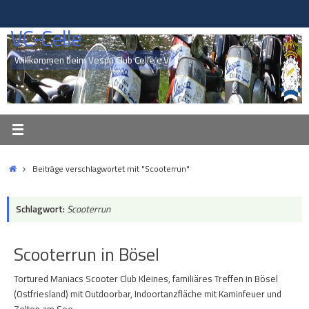
Zum
Inhalt
VC-Celle
springen
Willkommen beim Vespa Club Celle e.V.
Start
Beiträge verschlagwortet mit "Scooterrun"
Schlagwort:
Scooterrun
Scooterrun in Bösel
Tortured Maniacs Scooter Club Kleines, familiäres Treffen in Bösel
(Ostfriesland) mit Outdoorbar, Indoortanzfläche mit Kaminfeuer und