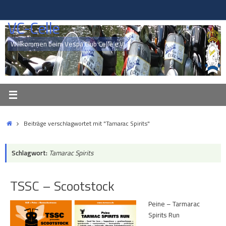
Zum
Inhalt
VC-Celle
springen
Willkommen beim Vespa Club Celle e.V.
Start
Beiträge verschlagwortet mit "Tamarac Spirits"
Schlagwort:
Tamarac Spirits
TSSC – Scootstock
Peine – Tarmarac
Spirits Run