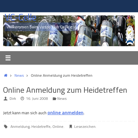
Zum
Inhalt
VC-Celle
springen
Willkommen beim Vespa Club Celle e.V.
Start
News
Online Anmeldung zum Heidetreffen
Online Anmeldung zum Heidetreffen
Dirk
16. Juni 2008
News
online anmelden
.
Jetzt kann man sich auch
Anmeldung
,
Heidetreffe
,
Online
.
Lesezeichen
.