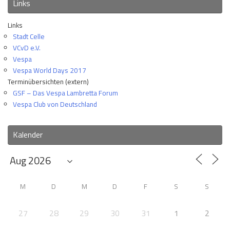
Links
Links
Stadt Celle
VCvD e.V.
Vespa
Vespa World Days 2017
Terminübersichten (extern)
GSF – Das Vespa Lambretta Forum
Vespa Club von Deutschland
Kalender
M
D
M
D
F
S
S
27
28
29
30
31
1
2