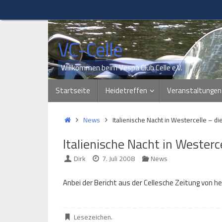
Zum
Inhalt
springen
VC-Celle
Willkommen beim Vespa Club Celle e.V.
Zum
Startseite
Heidetreffen
Veranstaltungen
Inhalt
springen
Start
News
Italienische Nacht in Westercelle – di
Italienische Nacht in Westerc
Dirk
7. Juli 2008
News
Anbei der Bericht aus der Cellesche Zeitung von he
Lesezeichen
.