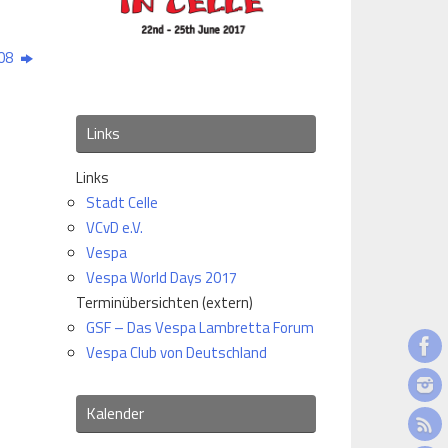
008
Links
Links
Stadt Celle
VCvD e.V.
Vespa
Vespa World Days 2017
Terminübersichten (extern)
GSF – Das Vespa Lambretta Forum
Vespa Club von Deutschland
Kalender