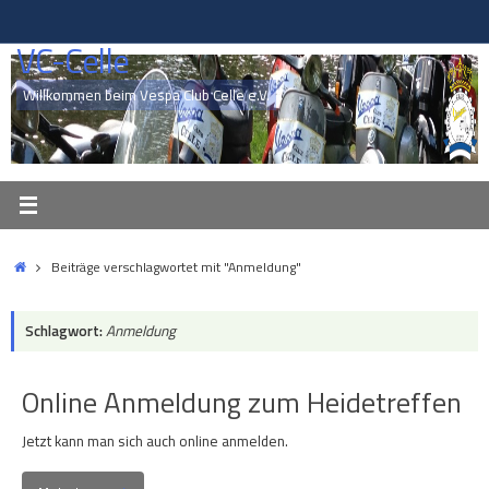
Zum
Inhalt
VC-Celle
springen
Willkommen beim Vespa Club Celle e.V.
Start
Beiträge verschlagwortet mit "Anmeldung"
Schlagwort:
Anmeldung
Online Anmeldung zum Heidetreffen
Jetzt kann man sich auch online anmelden.