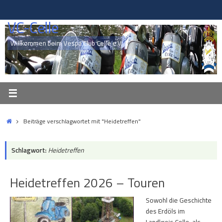
Zum
Inhalt
VC-Celle
springen
Willkommen beim Vespa Club Celle e.V.
Start
Beiträge verschlagwortet mit "Heidetreffen"
Schlagwort:
Heidetreffen
Heidetreffen 2026 – Touren
Sowohl die Geschichte
des Erdöls im