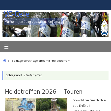
Zum
Inhalt
VC-Celle
springen
Willkommen beim Vespa Club Celle e.V.
Start
Beiträge verschlagwortet mit "Heidetreffen"
Schlagwort:
Heidetreffen
Heidetreffen 2026 – Touren
Sowohl die Geschichte
des Erdöls im